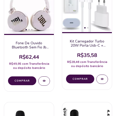
Kit Carregador Turbo
Fone De Ouvido
20W Porta Usb-C +
Bluetooth Sem Fio Jb
Cabo Usb Tipo-C Para
Everest Jb 950 Wireless
Lightning Compatível
R$35,58
Radio Fm Mp3 Cartão
R$62,44
Com Todos Dispositivos
Memória
Iphone X/Xr/Se/1
R$28,46
com
Transferência
R$49,95
com
Transferência
ou depósito bancário
ou depósito bancário