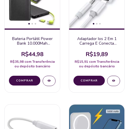
Bateria Portátil Power
Adaptador Ios 2 Em 1
Bank 10.000Mah
Carrega E Conecta
Universal
Fone/Audio E Vídeo
Iphone Ipad
R$44,98
R$19,89
R$35,98
com
Transferência
R$15,91
com
Transferência
ou depósito bancário
ou depósito bancário