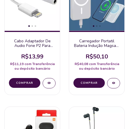
Cabo Adaptador De
Carregador Portatil
Audio Fone P2 Para
Bateria Indução Magsafe
Iphone
Iphone X 11 12 13 14 15
Magnetic Wireless
R$13,99
R$50,10
R$11,19
com
Transferência
R$40,08
com
Transferência
ou depósito bancário
ou depósito bancário