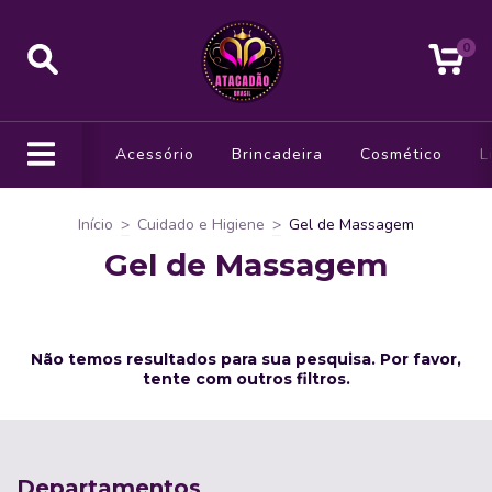
0
Acessório
Brincadeira
Cosmético
L
Início
>
Cuidado e Higiene
>
Gel de Massagem
Gel de Massagem
Não temos resultados para sua pesquisa. Por favor,
tente com outros filtros.
Departamentos