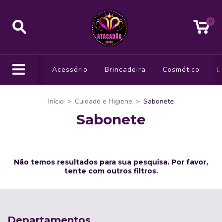
0
Acessório
Brincadeira
Cosmético
L
Início
>
Cuidado e Higiene
>
Sabonete
Sabonete
Não temos resultados para sua pesquisa. Por favor,
tente com outros filtros.
Departamentos