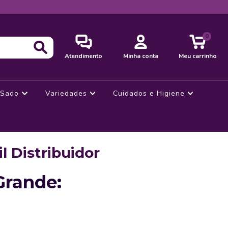
0
Atendimento
Minha conta
Meu carrinho
Sado
Variedades
Cuidados e Higiene
 Distribuidor
Grande: