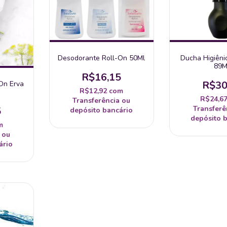
Desodorante Roll-On 50Ml
Ducha Higiêni
89M
R$16,15
R$30
On Erva
R$12,92
com
R$24,6
Transferência ou
Transferê
5
depósito bancário
depósito 
m
 ou
ário