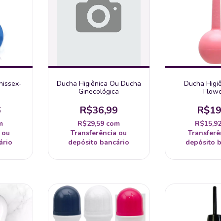
nissex-
Ducha Higiênica Ou Ducha
Ducha Higi
Ginecológica
Flow
6
R$36,99
R$19
m
R$29,59
com
R$15,9
 ou
Transferência ou
Transferê
ário
depósito bancário
depósito 