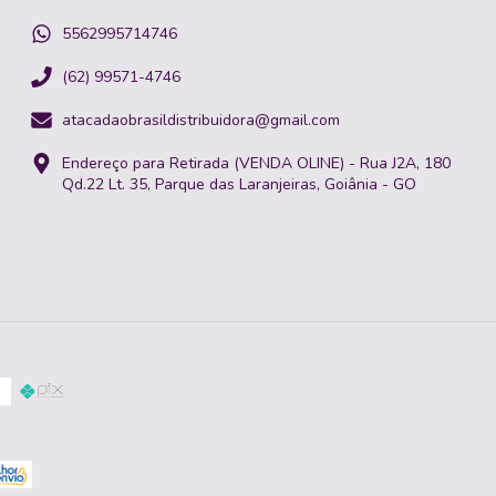
5562995714746
(62) 99571-4746
atacadaobrasildistribuidora@gmail.com
Endereço para Retirada (VENDA OLINE) - Rua J2A, 180
Qd.22 Lt. 35, Parque das Laranjeiras, Goiânia - GO