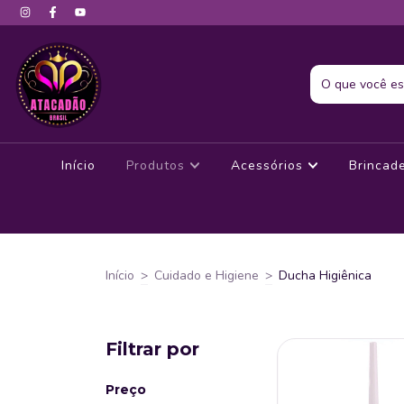
Início
Produtos
Acessórios
Brincad
Início
>
Cuidado e Higiene
>
Ducha Higiênica
Filtrar por
Preço