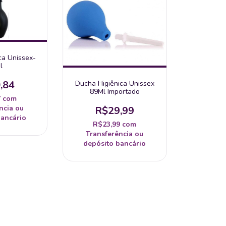
ca Unissex-
l
,84
Ducha Higiênica Unissex
89Ml Importado
7
com
ncia ou
R$29,99
bancário
R$23,99
com
Transferência ou
depósito bancário