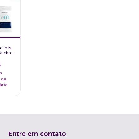
mo In M
 Ducha
8
m
 ou
ário
Entre em contato