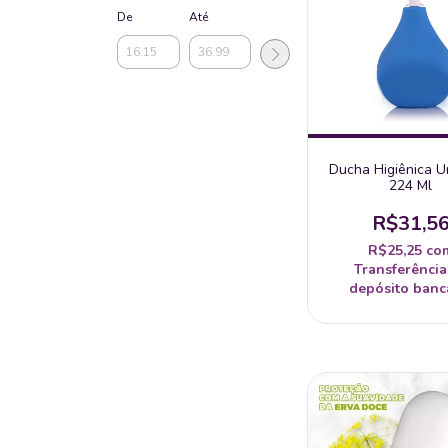
De
Até
Ducha Higiênica U
224 Ml
R$31,5
R$25,25
co
Transferência
depósito banc