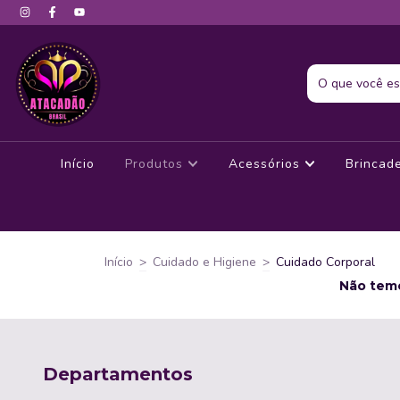
Início
Produtos
Acessórios
Brincad
Início
>
Cuidado e Higiene
>
Cuidado Corporal
Não temo
Departamentos