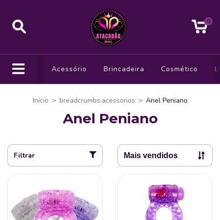
0
Acessório
Brincadeira
Cosmético
L
Início
>
breadcrumbs.acessorios
>
Anel Peniano
Anel Peniano
Filtrar